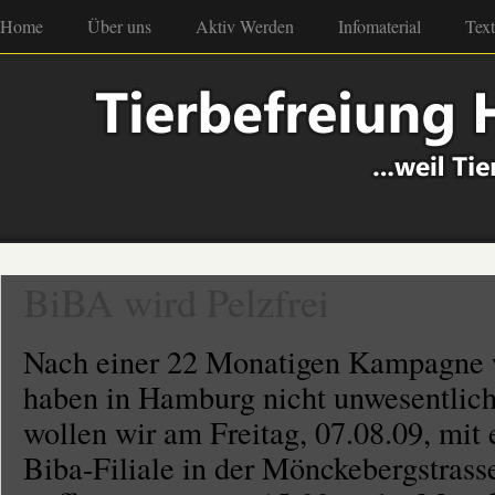
Home
Über uns
Aktiv Werden
Infomaterial
Tex
BiBA wird Pelzfrei
Nach einer 22 Monatigen Kampagne wi
haben in Hamburg nicht unwesentlich
wollen wir am Freitag, 07.08.09, mit
Biba-Filiale in der Mönckebergstrass