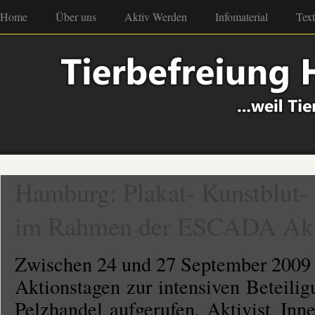
Home
Über uns
Aktiv Werden
Infomaterial
Tex
Hamburg: Plakat- Kunstblut-
im Rahmen der ESCADA Akt
Zwischen 24 und 27 September 2009
Aktionstagen zur intensiven Beteili
Pelzhandel aufgerufen. Aktivist_I