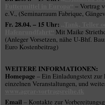
Futtermittel in Europa“
– Vortrag 
e.V., (Seminarraum Fabrique, Gängevi
Fr. 28.04. – 15 Uhr:
„Tank, Teller o
Hafenrundfahrt“
Mit Maike Strietho
(Anleger Vorsetzen, nähe U-Bhf. Ba
Euro Kostenbeitrag)
WEITERE INFORMATIONEN:
Homepage
– Ein Einladungstext zur
einzelnen Veranstaltungen, und weitere
www.agrar-vortragsreihe.tk
Email
– Kontakte zur Vorbereitungsg