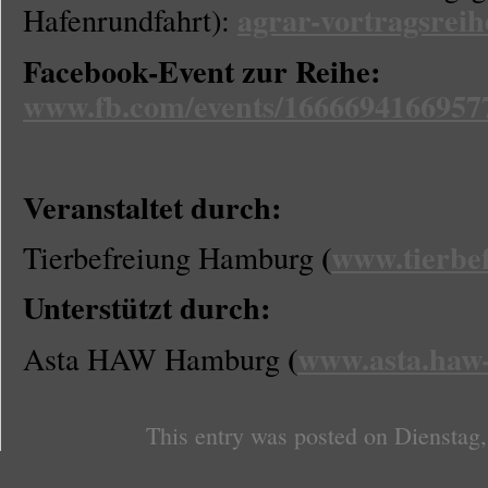
agrar-vortragsrei
Hafenrundfahrt):
Facebook-Event zur Reihe:
www.fb.com/events/1666694166957
Veranstaltet durch:
(
www.tierbe
Tierbefreiung Hamburg
Unterstützt durch:
(
www.asta.haw
Asta HAW Hamburg
This entry was posted on Dienstag,