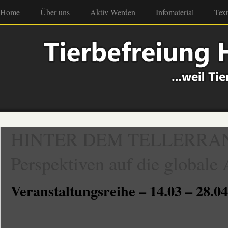
Home
Über uns
Aktiv Werden
Infomaterial
Tex
HINTER DEM TELLERRAND 
Perspektiven auf die globale 
Veranstaltungsreihe – 14.03 – 28.