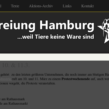
l
Texte
Aktions-Archiv
Links
Kontakt
 10. & 11.3.
gehört zu den letzten größeren Unternehmen, die noch immer am blutigen Ha
ndustrie
Protestwochenende
ruft am 10. und 11. März zu einem
auf, auch wei
onen vorgeht, die Proteste veranstalten.
le am Rathausmark
ale am Rathausmarkt