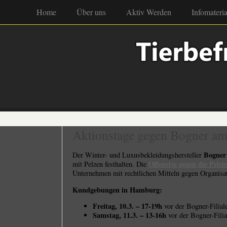
Home
Über uns
Aktiv Werden
Infomateria
Aktionstage gegen Bogner am
Bogner
Der Winter- und Luxusbekleidungshersteller
Offensive gegen die Pelzi
mit Pelzen festhalten. Die
Unternehmen mit rechtlichen Mitteln gegen Organisati
Kundgebungen in Hamburg:
Freitag, 10.3. – 17-19h
vor der Bogner-Filia
Samstag, 11.3. – 13-16h
vor der Bogner-Fili