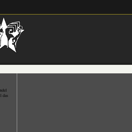
ndel
l das