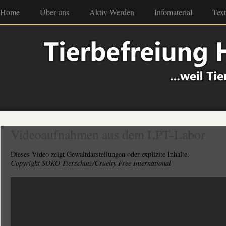
Home
Über uns
Aktiv Werden
Infomaterial
Tex
Videoaufnahmen aus dem LPT-Labor
Dieses Video zeigt Gewaltdarstellungen oder explizite Inhalte.
Copyright SOKO Tierschutz/Cruelty Free International