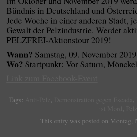
Im Oktober und November 2019 werde
Bündnis in Deutschland und Österre
Jede Woche in einer anderen Stadt, j
Gewalt der Pelzindustrie. Werdet ak
PELZFREI-Aktionstour 2019!
Wann?
Samstag, 09. November 2019
Wo?
Startpunkt: Vor Saturn, Möncke
Link zum Facebook-Event
Tags:
Anti-Pelz
,
Demonstration gegen Escada
,
ist Mord
,
Pel
This entry was posted on Montag, 