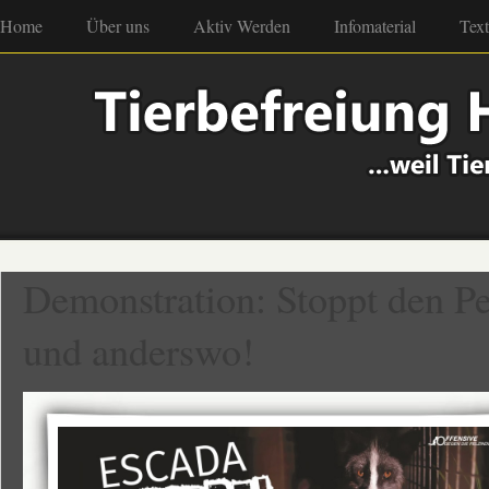
Home
Über uns
Aktiv Werden
Infomaterial
Tex
Demonstration: Stoppt den Pe
und anderswo!