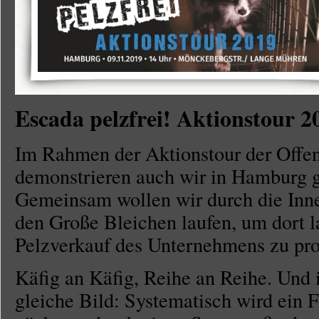
Escada pelzfrei! Aktionstour 2
Im Rahmen der Aktionstour der Offens
demonstrieren auch wir in Hamburg
Gemeinsam wollen wir durch die Inn
den Große Bleichen laufen, um dort l
Pelzverkauf des Unternehmens zu prot
Käfig an Käfig, Reihe an Reihe. Und 
gleiche Bild: Systematisch wird ein