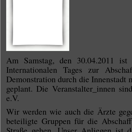
Am Samstag, den 30.04.2011 is
Internationalen Tages zur Abscha
Demonstration durch die Innenstadt 
geplant. Die Veranstalter_innen sin
e.V.
Wir werden wie auch die Ärzte gege
beteiligte Gruppen für die Abschaf
Straße gehen. Unser Anliegen ist