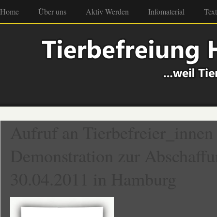
Home
Über uns
Aktiv Werden
Infomaterial
Tex
Aufruf an Tierbefreier_innen 
Demonstration zur Abschaffu
30.04.2011 in Hamburg