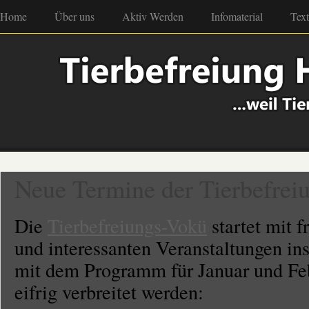
Home
Über uns
Aktiv Werden
Infomaterial
Tex
Neue Termine der Tierbefrei
Die
Tierbefreiungs-Vokü
startet mit 
und interessanten Veranstaltungen ins
mit dem Programm für Januar und Fe
eifrig verbreitet werden: