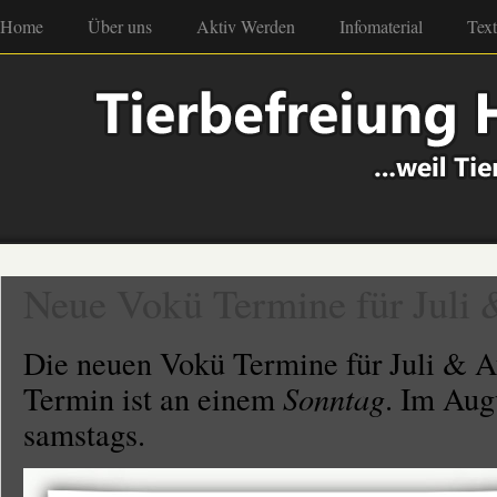
Home
Über uns
Aktiv Werden
Infomaterial
Tex
Neue Vokü Termine für Juli 
Die neuen Vokü Termine für Juli & Aug
Termin ist an einem
Sonntag
. Im Aug
samstags.