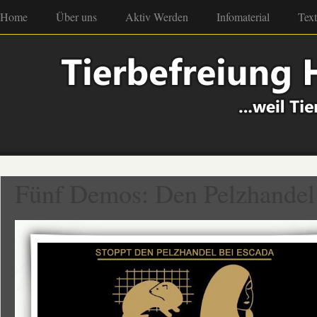
Home
Über uns
Aktiv Werden
Infomaterial
Tex
Fünf Demos: Den Pelzhande