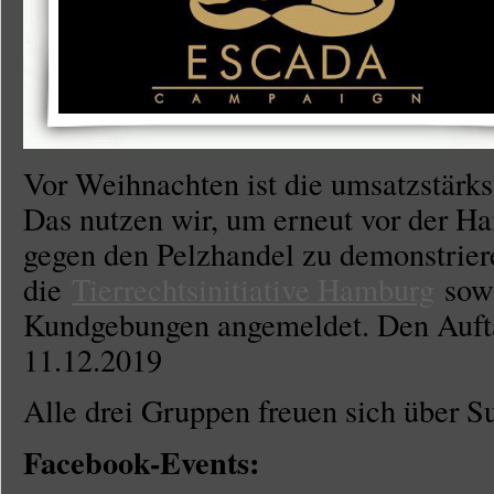
Vor Weihnachten ist die umsatzstärkst
Das nutzen wir, um erneut vor der 
gegen den Pelzhandel zu demonstrier
die
Tierrechtsinitiative Hamburg
sow
Kundgebungen angemeldet. Den Auf
11.12.2019
Alle drei Gruppen freuen sich über S
Facebook-Events: