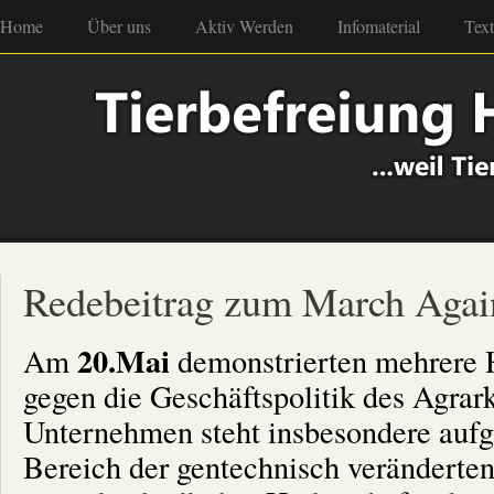
Home
Über uns
Aktiv Werden
Infomaterial
Tex
Redebeitrag zum March Agai
20.Mai
Am
demonstrierten mehrere
gegen die Geschäftspolitik des Agra
Unternehmen steht insbesondere aufg
Bereich der gentechnisch veränderten