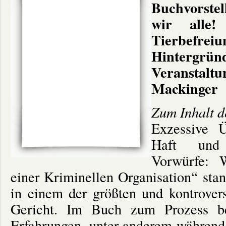
Buchvorste
wir alle
Tierbefre
Hintergrün
Veranstaltu
Mackinger
Zum Inhalt d
Exzessive 
Haft und o
Vorwürfe: W
einer Kriminellen Organisation“ stan
in einem der größten und kontrovers
Gericht. Im Buch zum Prozess be
Erfahrungen, unter anderem während 