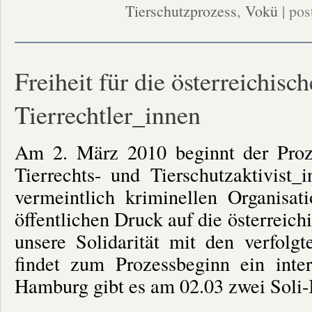
Tierschutzprozess
(So,
,
Vokü
| pos
3.
Juli
2011):
§278a:
Gemeint
sind
Freiheit für die österreichisc
wir
alle!
Tierrechtler_innen
Am 2. März 2010 beginnt der Proze
Tierrechts- und Tierschutzaktivist_
vermeintlich kriminellen Organisa
öffentlichen Druck auf die österreic
unsere Solidarität mit den verfolg
findet zum Prozessbeginn ein intern
Hamburg gibt es am 02.03 zwei Soli