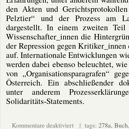
den Akten und Gerichtsprotokolle
Pelztier“ und der Prozess am La
dargestellt. In einem zweiten Teil
Wissenschafter_innen die Hintergrün
der Repression gegen Kritiker_innen 
auf. Internationale Entwicklungen w
werden dabei ebenso beleuchtet, wi
von „Organisationsparagrafen“ gege
Österreich. Ein abschließender dok
unter anderem Prozesserklärun
Solidaritäts-Statements.
für
Kommentare deaktiviert
| tags:
278a
,
Buch
Buchvorstellung