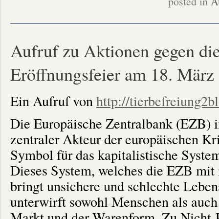
posted in
A
Beteiligung
an
den
Demonstrationen
anlässlich
des
Aufruf zu Aktionen gegen di
1.
Mai
in
Eröffnungsfeier am 18. März
Hamburg
Ein Aufruf von
http://tierbefreiung2b
Die Europäische Zentralbank (EZB) i
zentraler Akteur der europäischen Kri
Symbol für das kapitalistische Syste
Dieses System, welches die EZB mit ih
bringt unsichere und schlechte Lebe
unterwirft sowohl Menschen als auch
Markt und der Warenform. Zu Nicht-P