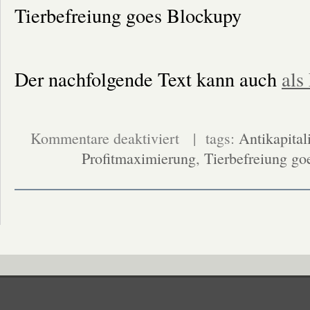
Tierbefreiung goes Blockupy
Der nachfolgende Text kann auch
als
für
Kommentare deaktiviert
| tags:
Antikapita
Aufruf
Profitmaximierung
zu
,
Tierbefreiung go
Aktionen
gegen
die
EZB-
Eröffnungsfeier
am
18.
März
2015