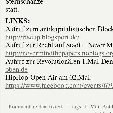
Sternschanze
statt.
LINKS:
Aufruf zum antikapitalistischen Blo
http://riseup.blogsport.de/
Aufruf zur Recht auf Stadt – Never M
http://nevermindthepapers.noblogs.or
Aufruf zur Revolutionären 1.Mai-De
oben.de
HipHop-Open-Air am 02.Mai:
https://www.facebook.com/events/6
für
Kommentare deaktiviert
| tags:
1. Mai
,
Anti
Aufruf
zur