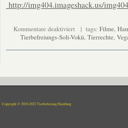
http://img404.imageshack.us/img404
für
Kommentare deaktiviert
| tags:
Filme
,
Ham
Die
Tierbefreiungs-Soli-Vokü
neuen
,
Tierrechte
,
Veg
Tierbefreiungs-
Vokü
Termine
sind
da!!!
Copyright © 2010-2022 Tierbefreiung Hamburg