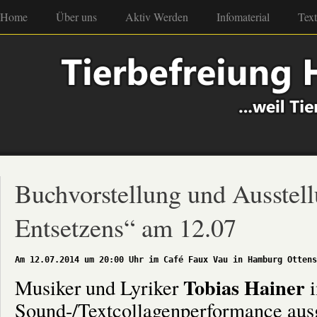
Home
Über uns
Aktiv Werden
Infomaterial
Tex
Buchvorstellung und Ausstell
Entsetzens“ am 12.07
Am 12.07.2014 um 20:00 Uhr im Café Faux Vau in Hamburg Ottens
Tobias Hainer
Musiker und Lyriker
i
Sound-/Textcollagenperformance aus