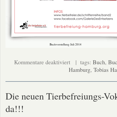
Buchvorstellung Juli 2014
für
Kommentare deaktiviert
| tags:
Buch
,
Buc
Buchvorstellung
Hamburg
und
,
Tobias Ha
Ausstellung
„Galerie
des
Entsetzens“
am
12.07
Die neuen Tierbefreiungs-Vo
da!!!