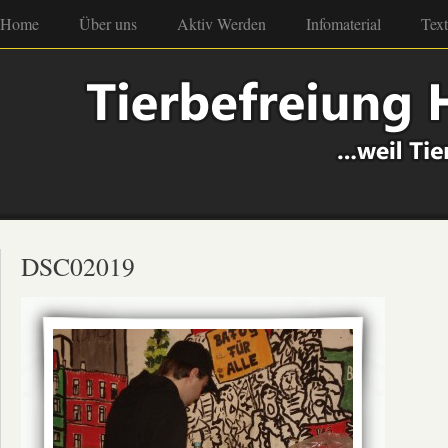
Home
Über uns
Aktiv Werden
Infomaterial
Tex
DSC02019