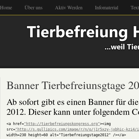
Home
Über uns
Aktiv Werden
Infomaterial
Tex
Banner Tierbefreiunsgtage 2
Ab sofort gibt es einen Banner für di
2012. Dieser kann unter folgendem Co
<a href=
"http://tierbefreiungskongress.org"
><img

src=
"http://s.gullipics.com/image/r/n/o/j1r5xzy-jxbhic-kzi4/i
width=230 height=60 alt="Tierbefreiungstage2012" /></a>
