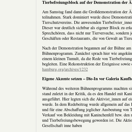
Tierbefreiungsblock auf der Demonstration der Ä
Am Samstag fand dann die Großdemonstration der Ärzt
teilnahmen. Stark dominiert wurde diese Demonstra
Tierschutzvereins. Die anwesenden Tierbefreier_inne
Dieser war deutlich sichtbar als eigener Block zu er
Sprechchören, dass nicht nur Tierversuche, sondern
Geschäften oder Restaurants, die von Gewalt an Tieren
Nach der Demonstration begannen auf der Bühne am M
Bühnenprogramm. Zunächst sprach hier wie angekünd
einem kleinen Tumult, da die Rede von Tierbefreiungs
begleiten. Eine Rekonstruktion der Ereignisse sowie 
hamburg.org/archives/1232
Eigene Akzente setzen – Die-In
vor Galeria Kaufh
Während des weiteren Bühnenprogramms machten sich
stand zuletzt in der Kritik, da es den Handel mit K
ausgeführt. Hier legten sich die Aktivist_innen auf 
wurde. In dem Redebeitrag wurde allgemein auf das 
und für eine Abschaffung jeglicher Ausbeutung von T
Verkauf von Bekleidung mit Kaninchenfell bzw. den ni
und Tierbefreiungsbewegung geworden ist. Die Aktion
Gesellschaft inne haben