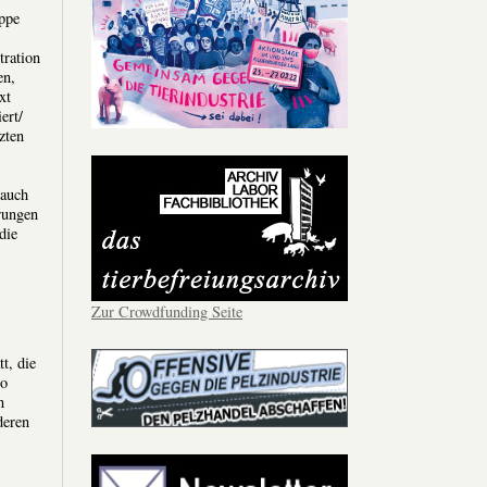
ppe
tration
en,
xt
ert/
zten
 auch
rungen
die
Zur Crowdfunding Seite
t, die
so
n
deren