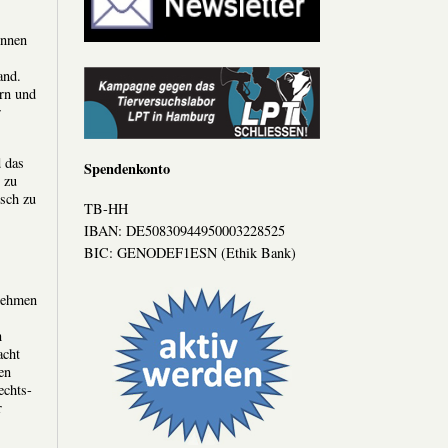
innen
and.
ern und
r
 das
Spendenkonto
 zu
isch zu
TB-HH
IBAN: DE50830944950003228525
BIC: GENODEF1ESN (Ethik Bank)
nehmen
n
acht
en
echts-
r