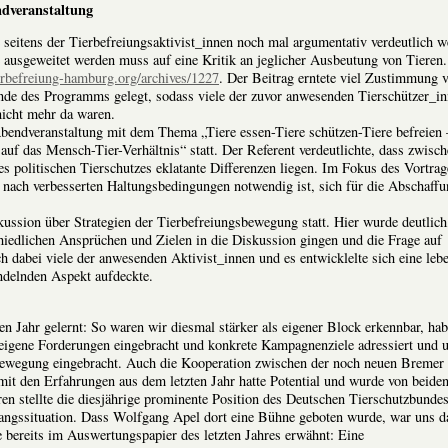
ndveranstaltung
 seitens der Tierbefreiungsaktivist_innen noch mal argumentativ verdeutlich w
ausgeweitet werden muss auf eine Kritik an jeglicher Ausbeutung von Tieren
erbefreiung-hamburg.org/archives/1227
. Der Beitrag erntete viel Zustimmung 
Ende des Programms gelegt, sodass viele der zuvor anwesenden Tierschützer_in
 nicht mehr da waren.
bendveranstaltung mit dem Thema „Tiere essen-Tiere schützen-Tiere befreien 
uf das Mensch-Tier-Verhältnis“ statt. Der Referent verdeutlichte, dass zwisc
 politischen Tierschutzes eklatante Differenzen liegen. Im Fokus des Vortrag
nach verbesserten Haltungsbedingungen notwendig ist, sich für die Abschaff
ussion über Strategien der Tierbefreiungsbewegung statt. Hier wurde deutlich
hiedlichen Ansprüchen und Zielen in die Diskussion gingen und die Frage auf
h dabei viele der anwesenden Aktivist_innen und es entwicklelte sich eine leb
andelnden Aspekt aufdeckte.
 Jahr gelernt: So waren wir diesmal stärker als eigener Block erkennbar, ha
igene Forderungen eingebracht und konkrete Kampagnenziele adressiert und 
gsbewegung eingebracht. Auch die Kooperation zwischen der noch neuen Bremer
it den Erfahrungen aus dem letzten Jahr hatte Potential und wurde von beide
n stellte die diesjährige prominente Position des Deutschen Tierschutzbundes
angssituation. Dass Wolfgang Apel dort eine Bühne geboten wurde, war uns d
bereits im Auswertungspapier des letzten Jahres erwähnt: Eine