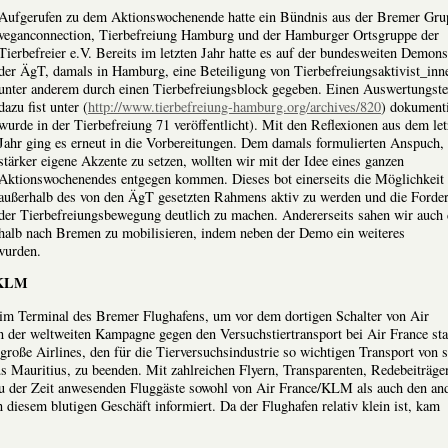
Aufgerufen zu dem Aktionswochenende hatte ein Bündnis aus der Bremer Gru
veganconnection, Tierbefreiung Hamburg und der Hamburger Ortsgruppe der
Tierbefreier e.V. Bereits im letzten Jahr hatte es auf der bundesweiten Demons
der ÄgT, damals in Hamburg, eine Beteiligung von Tierbefreiungsaktivist_inn
unter anderem durch einen Tierbefreiungsblock gegeben. Einen Auswertungste
dazu fist unter (
http://www.tierbefreiung-hamburg.org/archives/820
) dokumenti
wurde in der Tierbefreiung 71 veröffentlicht). Mit den Reflexionen aus dem let
Jahr ging es erneut in die Vorbereitungen. Dem damals formulierten Anspuch,
stärker eigene Akzente zu setzen, wollten wir mit der Idee eines ganzen
Aktionswochenendes entgegen kommen. Dieses bot einerseits die Möglichkeit
außerhalb des von den ÄgT gesetzten Rahmens aktiv zu werden und die Forde
der Tierbefreiungsbewegung deutlich zu machen. Andererseits sahen wir auch 
halb nach Bremen zu mobilisieren, indem neben der Demo ein weiteres
wurden.
e/KLM
 im Terminal des Bremer Flughafens, um vor dem dortigen Schalter von Air
er weltweiten Kampagne gegen den Versuchstiertransport bei Air France stat
 große Airlines, den für die Tierversuchsindustrie so wichtigen Transport von 
us Mauritius, zu beenden. Mit zahlreichen Flyern, Transparenten, Redebeiträge
u der Zeit anwesenden Fluggäste sowohl von Air France/KLM als auch den an
diesem blutigen Geschäft informiert. Da der Flughafen relativ klein ist, kam