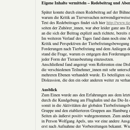
Eigene Inhalte vermitteln – Redebeitrag und Abe
Später konnte durch einen Redebeitrag auf der Bühne
warum die Kritik an Tierversuchen notwendigerweise 
Text des Redebeitrages findet sich hier
http://www.ti
seiten der Zuhörer_innen, war aber leider ganz ans 
an die sich der Beitrag explizit auch richtete, bereits
Im weiteren Verlauf des Tages fand dann noch eine A
Kritik und Perspektiven der Tierbefreiungsbewegung a
Forderungen nach Tierbefreiung und dem Anliegen des
stand die Frage, warum es entgegen den Forderungen 
jeder Form der Tierausbeutung einzusetzen.
Anschließend fand angeregt vom Referenten eine Disk
die verschiedenen Teilnehmer_innen mit sehr untersc
mehreren Ebenen verhandelt wurde. Es beteiligten sic
Diskussion, die den ein oder anderen weiter zu verh
Ausblick
Zum Einen wurde aus den Erfahrungen aus dem letzten
durch die Kundgebung am Flughafen und das Die-In e
somit in die Aktivitäten der globalen Tierbefreiun
Gruppe und den etablierteren Gruppen aus Hamburg m
Seiten als äußerst positiv wahrgenommen. Zum andere
in Person Wolfgang Apels, uns vor eine andere Ausg
erst nach Aufnahme der Vorbereitungen bekannt. Wie 