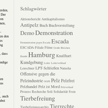
Schlagwörter
erden,
. Der
von
Aktionsbericht
Antikapitalismus
nen,
Antipelz
Buch
Buchvorstellung
Demonstration
Demo
–
hen den
Escada
es
Demonstration gegen Escada
ung
ESCADA-Filiale
Filme
Große Bleichen
Hamburg
, dass
Knallhart
Hambi
Kundgebung
endige
Leder
Lederverklauf
LPT-Schließen
Leuschner
Natasha
Offensive gegen die
ben
Pelz
Pelzindustrie
Pelzfrei
OGPI
uns
Pelzhandel
Pelz ist Mord
Pelzverkauf
Prozess
Recherche
Soli
Solidarität
Sven
n
Tierbefreiung
, auch
abei
Tierrechte
Tierbefreiungsarchiv