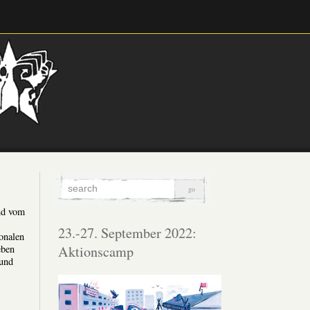
nd vom
23.-27. September 2022:
onalen
Aktionscamp
eben
 und