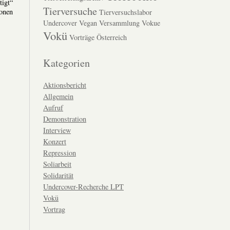
tigt“
Tierversuche
ionen
Tierversuchslabor
Undercover
Vegan
Versammlung
Vokue
Vokü
Vorträge
Österreich
Kategorien
Aktionsbericht
Allgemein
Aufruf
Demonstration
Interview
Konzert
Repression
Soliarbeit
Solidarität
Undercover-Recherche LPT
Vokü
Vortrag