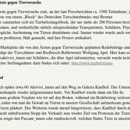
rzte gegen Tierversuche
e gegen Tierversuche statt, an der laut Pressberichten ca. 1500 Teilnehmer_
tion von einem „Block“ des Deutschen Tierschutzbundes und Bremer
n sammelten sich im Tierbefreiungsblock, der aus mehr als 200 Personen best
kennen, und verdeutlichte mittels entsprechenden Transparenten, Schildern, Fly
 jegliche Ausbeutung von Tieren abzulehnen sind. Immer wieder wurde auch vo
 profitieren, Halt gemacht, und hier Protest artikuliert.
arktplatz die von den Ärzten gegen Tierversuche geplanten Redebeiträge und
igt der Tierschützer und Biofleisch-Befürworter Wolfgang Apel. Hier kam es
aktivist_innen mit Schildern, die über Apel informierten, versucht wurde krit
eine Stellungnahme dazu finden sich unter:
http://www.tierbefreiung-
of
 später etwa 60 Aktivist_innen auf den Weg zu Galeria Kaufhof. Das Unter
aninchenpelz wieder aufgenommen hatte. Vor Kaufhof wurde dann ein Die-In
einem großem Vorplatz wie tot auf den Boden, während ein Redebeitrag verlese
Leiden von und die Gewalt an Tieren in unserer Gesellschaft aufmerksam gem
ieren plädiert. Des Weiteren wurde darauf hingewiesen, dass Kaufhof durch d
cht unbefristeten Stopp der Verkaufs nun wieder Ziel von Protesten der Tierr
 zeigte den Passant_innen sehr eindrucksvoll, welchen Status Tiere in unsere