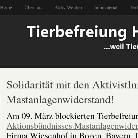
Home
Über uns
Aktiv Werden
Infomaterial
Tex
Solidarität mit den AktivistI
Mastanlagenwiderstand!
Am 09. März blockierten Tierbefreiun
Aktionsbündnisses Mastanlagenwide
Firma Wiesenhof in Bogen, Bayern. D