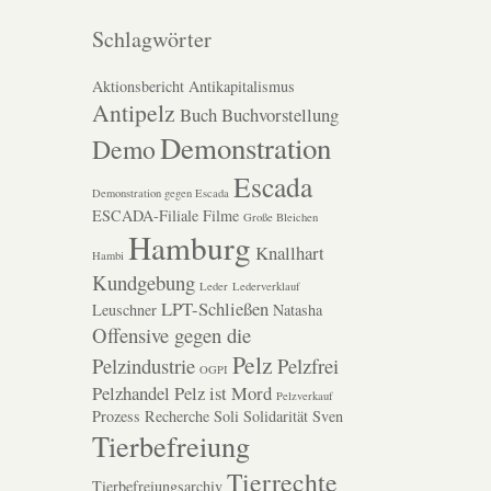
Schlagwörter
Aktionsbericht
Antikapitalismus
Antipelz
Buch
Buchvorstellung
Demonstration
Demo
Escada
Demonstration gegen Escada
ESCADA-Filiale
Filme
Große Bleichen
Hamburg
Knallhart
Hambi
Kundgebung
Leder
Lederverklauf
LPT-Schließen
Leuschner
Natasha
Offensive gegen die
Pelz
Pelzindustrie
Pelzfrei
OGPI
Pelzhandel
Pelz ist Mord
Pelzverkauf
Prozess
Recherche
Soli
Solidarität
Sven
Tierbefreiung
Tierrechte
Tierbefreiungsarchiv