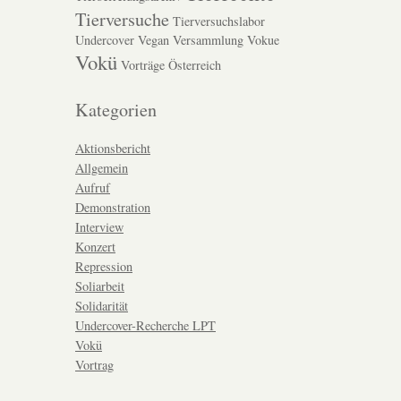
Tierversuche
Tierversuchslabor
Undercover
Vegan
Versammlung
Vokue
Vokü
Vorträge
Österreich
Kategorien
Aktionsbericht
Allgemein
Aufruf
Demonstration
Interview
Konzert
Repression
Soliarbeit
Solidarität
Undercover-Recherche LPT
Vokü
Vortrag