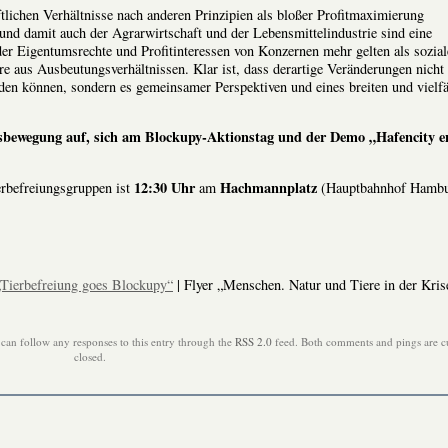
ftlichen Verhältnisse nach anderen Prinzipien als bloßer Profitmaximierung
und damit auch der Agrarwirtschaft und der Lebensmittelindustrie sind eine
r Eigentumsrechte und Profitinteressen von Konzernen mehr gelten als sozia
re aus Ausbeutungsverhältnissen. Klar ist, dass derartige Veränderungen nicht
rden können, sondern es gemeinsamer Perspektiven und eines breiten und vielfä
ungsbewegung auf, sich am Blockupy-Aktionstag und der Demo „Hafencity e
12:30 Uhr
Hachmannplatz
rbefreiungsgruppen ist
am
(Hauptbahnhof Hambu
 „Tierbefreiung goes Blockupy“
| Flyer „Menschen. Natur und Tiere in der Kris
can follow any responses to this entry through the
RSS 2.0
feed. Both comments and pings are c
closed.