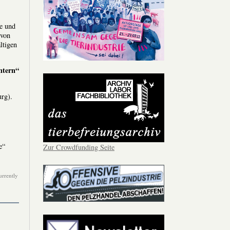
le und
 von
ltigen
ntern“
rg).
e“
Zur Crowdfunding Seite
urrently