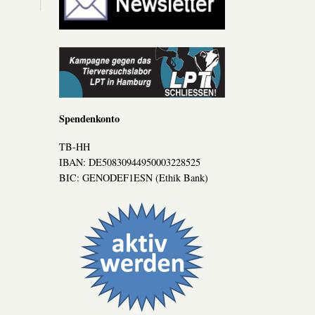
Spendenkonto
TB-HH
IBAN: DE50830944950003228525
BIC: GENODEF1ESN (Ethik Bank)