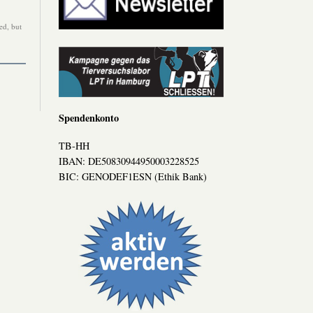
ed, but
Spendenkonto
TB-HH
IBAN: DE50830944950003228525
BIC: GENODEF1ESN (Ethik Bank)