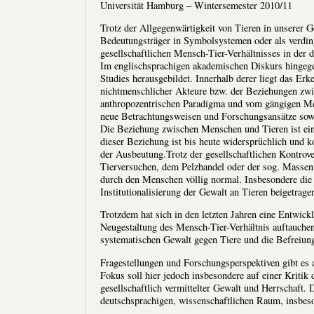
Universität Hamburg – Wintersemester 2010/11
Trotz der Allgegenwärtigkeit von Tieren in unserer G
Bedeutungsträger in Symbolsystemen oder als verdin
gesellschaftlichen Mensch-Tier-Verhältnisses in der 
Im englischsprachigen akademischen Diskurs hingegen
Studies herausgebildet. Innerhalb derer liegt das Erk
nichtmenschlicher Akteure bzw. der Beziehungen zwi
anthropozentrischen Paradigma und vom gängigen Men
neue Betrachtungsweisen und Forschungsansätze sowi
Die Beziehung zwischen Menschen und Tieren ist ein
dieser Beziehung ist bis heute widersprüchlich und k
der Ausbeutung.Trotz der gesellschaftlichen Kontr
Tierversuchen, dem Pelzhandel oder der sog. Massenti
durch den Menschen völlig normal. Insbesondere die 
Institutionalisierung der Gewalt an Tieren beigetrage
Trotzdem hat sich in den letzten Jahren eine Entwick
Neugestaltung des Mensch-Tier-Verhältnis auftauchen
systematischen Gewalt gegen Tiere und die Befreiung 
Fragestellungen und Forschungsperspektiven gibt es 
Fokus soll hier jedoch insbesondere auf einer Kritik d
gesellschaftlich vermittelter Gewalt und Herrschaft.
deutschsprachigen, wissenschaftlichen Raum, insbeso