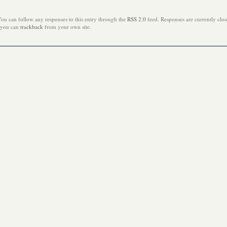
You can follow any responses to this entry through the
RSS 2.0
feed. Responses are currently clos
you can
trackback
from your own site.