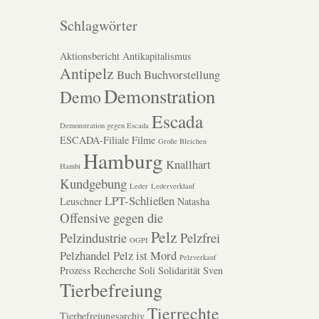
Schlagwörter
Aktionsbericht
Antikapitalismus
Antipelz
Buch
Buchvorstellung
Demonstration
Demo
Escada
Demonstration gegen Escada
ESCADA-Filiale
Filme
Große Bleichen
Hamburg
Knallhart
Hambi
Kundgebung
Leder
Lederverklauf
LPT-Schließen
Leuschner
Natasha
Offensive gegen die
Pelz
Pelzindustrie
Pelzfrei
OGPI
Pelzhandel
Pelz ist Mord
Pelzverkauf
Prozess
Recherche
Soli
Solidarität
Sven
Tierbefreiung
Tierrechte
Tierbefreiungsarchiv