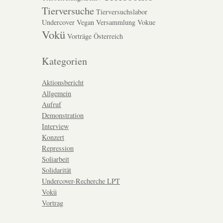
Tierversuche
Tierversuchslabor
Undercover
Vegan
Versammlung
Vokue
Vokü
Vorträge
Österreich
Kategorien
Aktionsbericht
Allgemein
Aufruf
Demonstration
Interview
Konzert
Repression
Soliarbeit
Solidarität
Undercover-Recherche LPT
Vokü
Vortrag