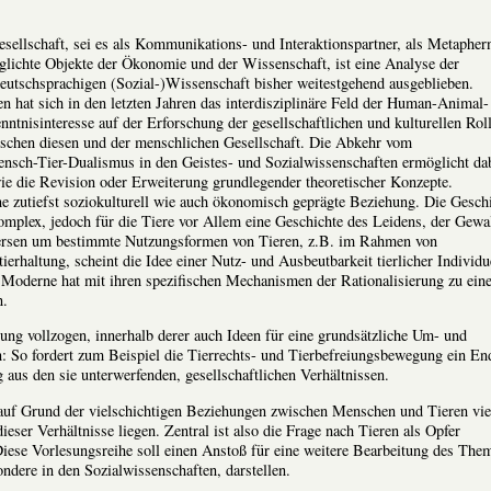
esellschaft, sei es als Kommunikations- und Interaktionspartner, als Metapher
glichte Objekte der Ökonomie und der Wissenschaft, ist eine Analyse der
deutschsprachigen (Sozial-)Wissenschaft bisher weitestgehend ausgeblieben.
 hat sich in den letzten Jahren das interdisziplinäre Feld der Human-Animal-
enntnisinteresse auf der Erforschung der gesellschaftlichen und kulturellen Rol
schen diesen und der menschlichen Gesellschaft. Die Abkehr vom
sch-Tier-Dualismus in den Geistes- und Sozialwissenschaften ermöglicht da
e die Revision oder Erweiterung grundlegender theoretischer Konzepte.
e zutiefst soziokulturell wie auch ökonomisch geprägte Beziehung. Die Gesch
omplex, jedoch für die Tiere vor Allem eine Geschichte des Leidens, der Gewa
oversen um bestimmte Nutzungsformen von Tieren, z.B. im Rahmen von
erhaltung, scheint die Idee einer Nutz- und Ausbeutbarkeit tierlicher Individ
Moderne hat mit ihren spezifischen Mechanismen der Rationalisierung zu ein
n.
lung vollzogen, innerhalb derer auch Ideen für eine grundsätzliche Um- und
: So fordert zum Beispiel die Tierrechts- und Tierbefreiungsbewegung ein En
aus den sie unterwerfenden, gesellschaftlichen Verhältnissen.
auf Grund der vielschichtigen Beziehungen zwischen Menschen und Tieren vie
ieser Verhältnisse liegen. Zentral ist also die Frage nach Tieren als Opfer
 Diese Vorlesungsreihe soll einen Anstoß für eine weitere Bearbeitung des The
ndere in den Sozialwissenschaften, darstellen.