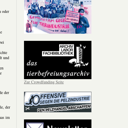
n oder
le
bei
ichte
lt und
uen
er
Zur Crowdfunding Seite
de der
le, der
mas im