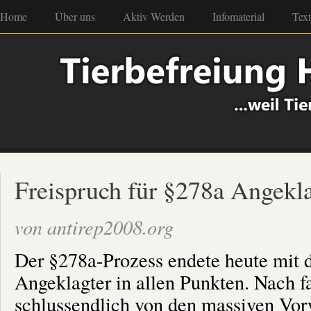
Home
Über uns
Aktiv Werden
Infomaterial
Tex
Freispruch für §278a Angekla
von antirep2008.org
Der §278a-Prozess endete heute mit 
Angeklagter in allen Punkten. Nach fa
schlussendlich von den massiven Vor