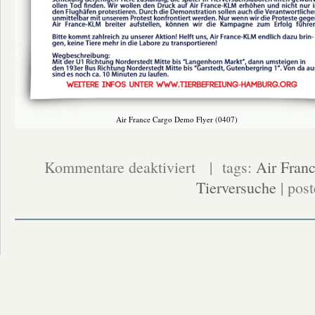
Air France Cargo Demo Flyer (0407)
für
Kommentare deaktiviert
| tags:
Air Fran
Demonstration
vor
Tierversuche
| pos
dem
Air
France
Cargo
Office!