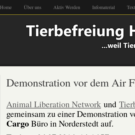
Home
Über uns
Aktiv Werden
Infomaterial
Tex
Demonstration vor dem Air F
Animal Liberation Network
und
Tier
gemeinsam zu einer Demonstration 
Cargo
Büro in Norderstedt auf.