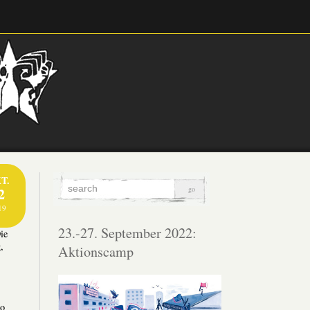
T.
2
19
23.-27. September 2022:
ie
,
Aktionscamp
mo