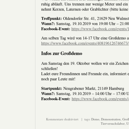
ruhig abläuft. Uns trennen nur wenige Meter und ein
nehmt Kerzen, Laternen oder Grablichter (bitte keine
Treffpunkt:
Oldendorfer Str. 41, 21629 Neu Wulmst
Wann?:
Samstag, 19.10.2019 von 19:00 Uhr – 21:0
Facebook-Event:
https://www.facebook.com/events
Am selben Tag wird von 14-17 Uhr eine Großdemo aus
https://www.facebook.com/events/408196126746673/
Infos zur Großdemo
Am Samstag den 19. Oktober wollen wir ein Zeichen 
schließen!
Ladet eure Freundinnen und Freunde ein, informier
noch paar Leute mit!
Startpunkt:
Neugrabener Markt, 21149 Hamburg
Wann?:
Samstag, 19.10.2019 – 14:00 Uhr – 17:00 
Facebook-Event:
https://www.facebook.com/events
für
Kommentare deaktiviert
| tags:
Demo
,
Demonstration
,
Gro
Großdemo
Tierversuchslabor
,
U
und