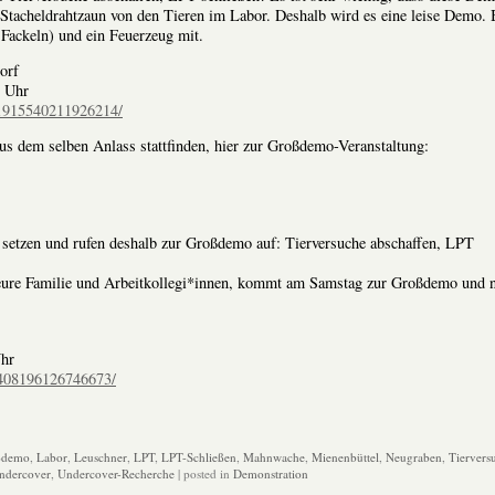
 Stacheldrahtzaun von den Tieren im Labor. Deshalb wird es eine leise Demo. 
 Fackeln) und ein Feuerzeug mit.
orf
0 Uhr
/1915540211926214/
 dem selben Anlass stattfinden, hier zur Großdemo-Veranstaltung:
setzen und rufen deshalb zur Großdemo auf: Tierversuche abschaffen, LPT
t eure Familie und Arbeitkollegi*innen, kommt am Samstag zur Großdemo und 
Uhr
/408196126746673/
ßdemo
,
Labor
,
Leuschner
,
LPT
,
LPT-Schließen
,
Mahnwache
,
Mienenbüttel
,
Neugraben
,
Tiervers
ndercover
,
Undercover-Recherche
| posted in
Demonstration