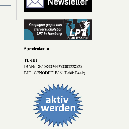
Spendenkonto
TB-HH
IBAN: DE50830944950003228525
BIC: GENODEF1ESN (Ethik Bank)