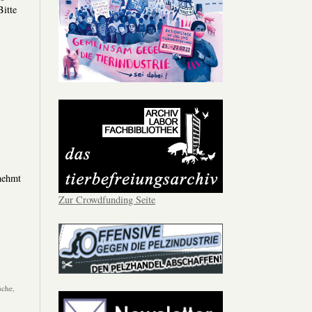
Bitte
nehmt
Zur Crowdfunding Seite
uche
,