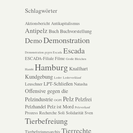
Schlagwörter
Aktionsbericht
Antikapitalismus
Antipelz
Buch
Buchvorstellung
Demonstration
Demo
Escada
Demonstration gegen Escada
ESCADA-Filiale
Filme
Große Bleichen
Hamburg
Knallhart
Hambi
Kundgebung
Leder
Lederverklauf
LPT-Schließen
Leuschner
Natasha
Offensive gegen die
Pelz
Pelzindustrie
Pelzfrei
OGPI
Pelzhandel
Pelz ist Mord
Pelzverkauf
Prozess
Recherche
Soli
Solidarität
Sven
Tierbefreiung
Tierrechte
Tierbefreiungsarchiv