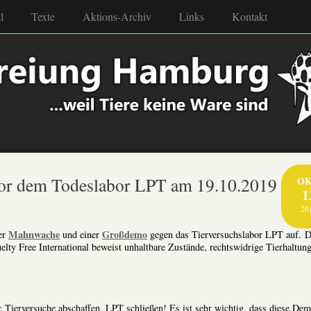
l
Texte
Aktions-Archiv
Links
Kontakt
r dem Todeslabor LPT am 19.10.2019
OK
1
20
Mahnwache
Großdemo
er
und einer
gegen das Tierversuchslabor LPT auf. D
y Free International beweist unhaltbare Zustände, rechtswidrige Tierhaltung
n: Tierversuche abschaffen, LPT schließen! Es ist sehr wichtig, dass diese De