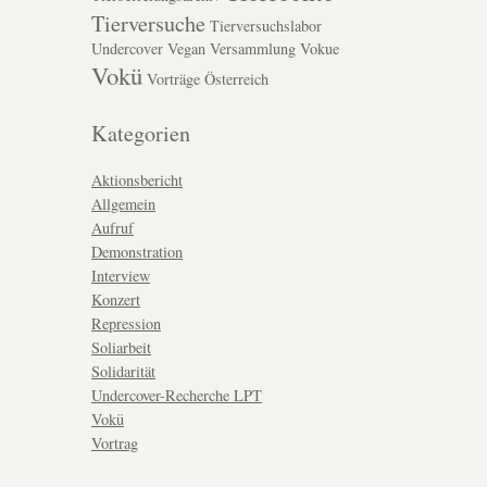
Tierversuche
Tierversuchslabor
Undercover
Vegan
Versammlung
Vokue
Vokü
Vorträge
Österreich
Kategorien
Aktionsbericht
Allgemein
Aufruf
Demonstration
Interview
Konzert
Repression
Soliarbeit
Solidarität
Undercover-Recherche LPT
Vokü
Vortrag