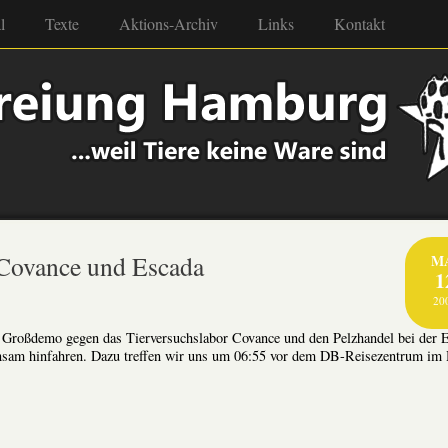
l
Texte
Aktions-Archiv
Links
Kontakt
Covance und Escada
M
1
20
 Großdemo gegen das Tierversuchslabor Covance und den Pelzhandel bei der 
nsam hinfahren. Dazu treffen wir uns um 06:55 vor dem DB-Reisezentrum im