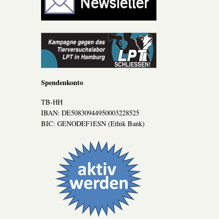
Spendenkonto
TB-HH
IBAN: DE50830944950003228525
BIC: GENODEF1ESN (Ethik Bank)