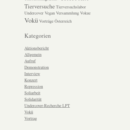
Tierversuche
Tierversuchslabor
Undercover
Vegan
Versammlung
Vokue
Vokü
Vorträge
Österreich
Kategorien
Aktionsbericht
Allgemein
Aufruf
Demonstration
Interview
Konzert
Repression
Soliarbeit
Solidarität
Undercover-Recherche LPT
Vokü
Vortrag