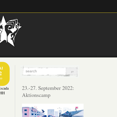
AI
2
09
23.-27. September 2022:
Escada
 HH
Aktionscamp