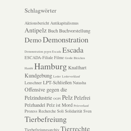
Schlagwörter
Aktionsbericht
Antikapitalismus
Antipelz
Buch
Buchvorstellung
Demonstration
Demo
Escada
Demonstration gegen Escada
ESCADA-Filiale
Filme
Große Bleichen
Hamburg
Knallhart
Hambi
Kundgebung
Leder
Lederverklauf
LPT-Schließen
Leuschner
Natasha
Offensive gegen die
Pelz
Pelzindustrie
Pelzfrei
OGPI
Pelzhandel
Pelz ist Mord
Pelzverkauf
Prozess
Recherche
Soli
Solidarität
Sven
Tierbefreiung
Tierrechte
Tierbefreiungsarchiv