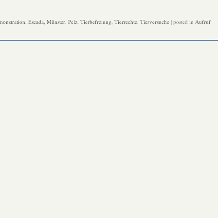
onstration
,
Escada
,
Münster
,
Pelz
,
Tierbefreiung
,
Tierrechte
,
Tierversuche
| posted in
Aufruf