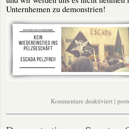
Unternhemen zu demonstrien!
für
Kommentare deaktiviert
| post
Wir
lassen
nicht
locker:
Demos
gegen
Escada