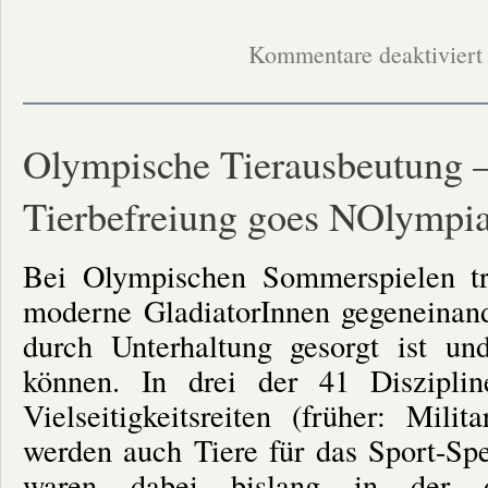
f
Kommentare deaktiviert
1
D
g
d
P
i
Olympische Tierausbeutung – 
A
Tierbefreiung goes NOlympi
Bei Olympischen Sommerspielen tr
moderne GladiatorInnen gegeneinand
durch Unterhaltung gesorgt ist u
können. In drei der 41 Diszipli
Vielseitigkeitsreiten (früher: Mil
werden auch Tiere für das Sport-Spe
waren dabei bislang in der o