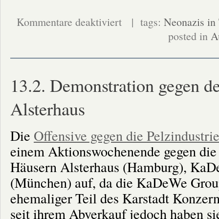
für
Kommentare deaktiviert
| tags:
Neonazis in
4.8.
„Rechte
posted in
A
für
Tiere“:
Vortrag
zu
Neonazis
in
13.2. Demonstration gegen d
Tierbewegungen
Alsterhaus
Die
Offensive gegen die Pelzindustri
einem Aktionswochenende gegen die
Häusern Alsterhaus (Hamburg), KaDe
(München) auf, da die KaDeWe Group
ehemaliger Teil des Karstadt Konzern
seit ihrem Abverkauf jedoch haben si