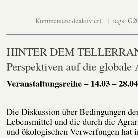
für
Kommentare deaktiviert
| tags:
G2
Einladung
zu
den
G20-
Protesten
in
HINTER DEM TELLERRAND 
Hamburg
Perspektiven auf die globale 
Veranstaltungsreihe – 14.03 – 28.
Die Diskussion über Bedingungen der
Lebensmittel und die durch die Agrar
und ökologischen Verwerfungen hat i