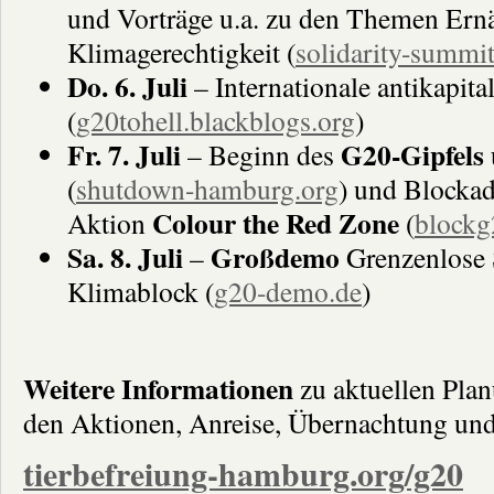
und Vorträge u.a. zu den Themen Ern
Klimagerechtigkeit (
solidarity-summit
Do. 6. Juli
– Internationale antikapita
(
g20tohell.blackblogs.org
)
Fr. 7. Juli
G20-Gipfels
– Beginn des
(
shutdown-hamburg.org
) und Blocka
Colour the Red Zone
Aktion
(
blockg
Sa. 8. Juli
Großdemo
–
Grenzenlose S
Klimablock (
g20-demo.de
)
Weitere Informationen
zu aktuellen Plan
den Aktionen, Anreise, Übernachtung und 
tierbefreiung-hamburg.org/g20