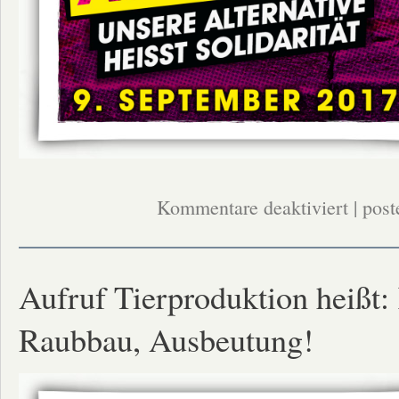
für
Kommentare deaktiviert
| post
Demonstrati
am
Samstag,
09.Septembe
Unsere
Alternative
Aufruf Tierproduktion heißt
heißt
Solidarität!
Raubbau, Ausbeutung!