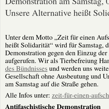
Demonstration am Samstag, 
am
23.12.
Unsere Alternative heißt Solid
und
30.12.
Unter dem Motto „Zeit für einen Aufs
heißt Solidarität“ wird für Samstag, 
Demonstration gegen den Einzug der
aufgerufen. Wir als Tierbefreiung H
des Bündnisses
und werden uns weiter
Gesellschaft ohne Ausbeutung und Un
am Samstag auf die Straße gehen.
Alle Infos unter:
zeit-für-einen-aufsch
Antifaschistische Demonstration