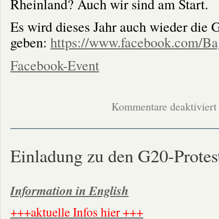
Rheinland? Auch wir sind am Start.
Es wird dieses Jahr auch wieder die
geben:
https://www.facebook.com/Ba
Facebook-Event
f
Kommentare deaktiviert
A
T
h
K
R
A
Einladung zu den G20-Prote
Information in English
+++aktuelle Infos hier +++