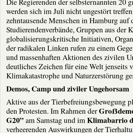
Die Regierenden der selbsternannten 20 g
werden sich im Juli nicht ungestört treff
zehntausende Menschen in Hamburg auf di
Studierendenverbände, Gruppen aus der 
globalisierungskritische Initiativen, Orga
der radikalen Linken rufen zu einem Geg
und massenhaften Aktionen des zivilen Un
deutliches Zeichen für eine Welt jenseits
Klimakatastrophe und Naturzerstörung ges
Demos, Camp und ziviler Ungehorsam
Aktive aus der Tierbefreiungsbewegung pl
Groẞdemo “
den Protesten. Im Rahmen der
G20”
Klimabarrio 
am Samstag und im
verheerenden Auswirkungen der Tierhaltun