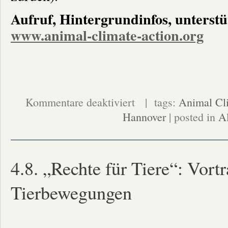
Aufruf, Hintergrundinfos, unters
www.animal-climate-action.org
für
Kommentare deaktiviert
| tags:
Animal Cl
Aufruf
Hannover
zur
| posted in
A
Demo
in
Hannover
„Klima
retten
-
4.8. „Rechte für Tiere“: Vort
Tierproduktion
stoppen“
Tierbewegungen