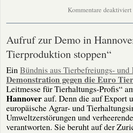
f
Kommentare deaktiviert
A
g
B
1
Aufruf zur Demo in Hannover
1
Tierproduktion stoppen“
Ein
Bündnis aus Tierbefreiungs- und
Demonstration gegen die Euro Tie
Leitmesse für Tierhaltungs-Profis“ 
Hannover
auf. Denn die auf Export u
europäische Agrar- und Tierhaltungs
Umweltzerstörungen und verheerende 
verantworten. Sie beruht auf der Zu