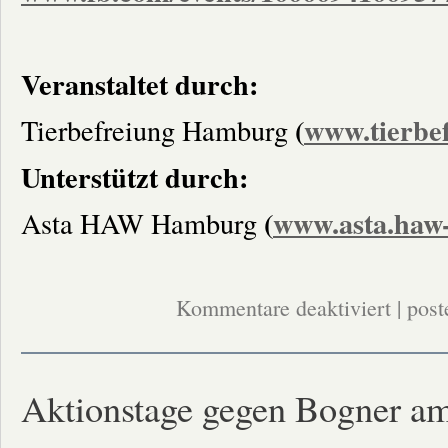
Veranstaltet durch:
(
www.tierbe
Tierbefreiung Hamburg
Unterstützt durch:
(
www.asta.haw
Asta HAW Hamburg
für
Kommentare deaktiviert
| post
HINTER
DEM
TELLERR
–
Kritische
Perspektive
Aktionstage gegen Bogner am
auf
die
globale